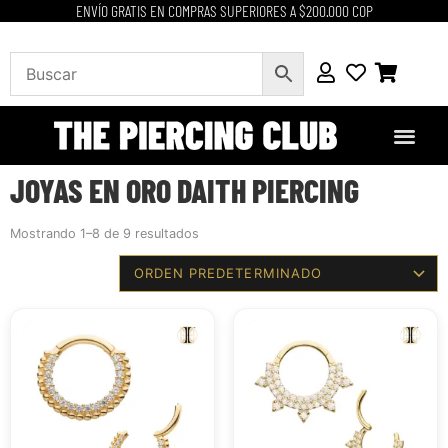
ENVÍO GRATIS EN COMPRAS SUPERIORES A $200.000 COP
JOYAS EN ORO DAITH PIERCING
Mostrando 1–8 de 9 resultados