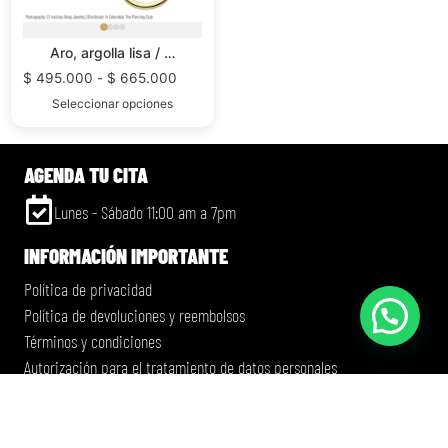
Aro, argolla lisa / …
$
495.000
-
$
665.000
Seleccionar opciones
AGENDA TU CITA
Lunes - Sábado 11:00 am a 7pm
INFORMACIÓN IMPORTANTE
Política de privacidad
Política de devoluciones y reembolsos
Términos y condiciones
Autorización para el tratamiento de datos personales
CONTACTO
+57 (311) 522 - 0539