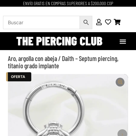
ENVÍO GRATIS EN COMPRAS SUPERIORES A $200.000 COP
Aro, argolla con abeja / Daith – Septum piercing,
titanio grado implante
OFERTA
›