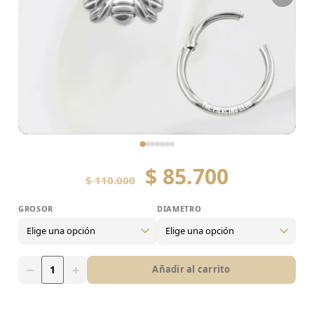
$
85.700
$
110.000
GROSOR
DIAMETRO
Grosor
16g
−
+
Añadir al carrito
Diametro