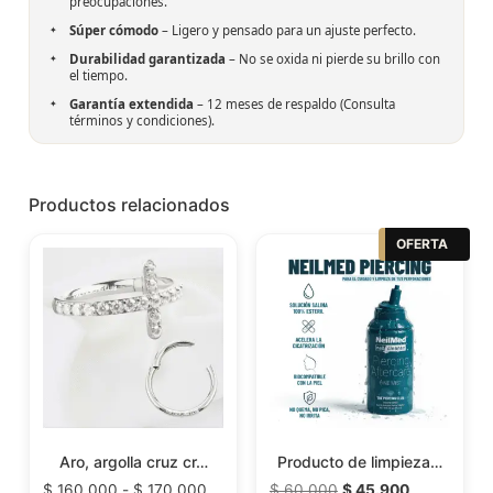
preocupaciones.
Súper cómodo
– Ligero y pensado para un ajuste perfecto.
Durabilidad garantizada
– No se oxida ni pierde su brillo con
el tiempo.
Garantía extendida
– 12 meses de respaldo (Consulta
términos y condiciones).
Productos relacionados
OFERTA
Aro, argolla cruz cr…
Producto de limpieza…
$
160.000
-
$
170.000
$
60.000
$
45.900