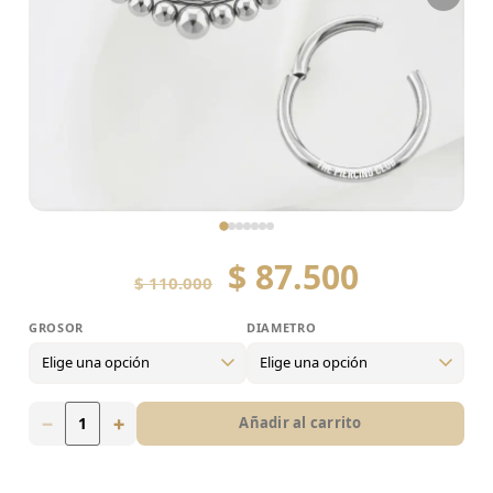
$
87.500
$
110.000
GROSOR
DIAMETRO
Grosor
16g
−
+
Añadir al carrito
Diametro