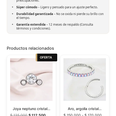
preocupaciones.
Súper cómodo
– Ligero y pensado para un ajuste perfecto.
Durabilidad garantizada
– No se oxida ni pierde su brillo con
el tiempo.
Garantía extendida
– 12 meses de respaldo (Consulta
términos y condiciones).
Productos relacionados
OFERTA
Joya neptuno cristal…
Aro, argolla cristal…
$
135.000
$
112.500
$
150.000
-
$
170.000