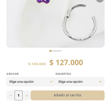
$
127.000
$
165.000
GROSOR
DIAMETRO
Grosor
16g
−
+
Añadir al carrito
Diametro