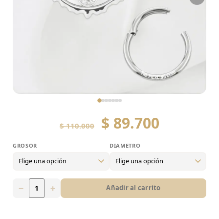
$
89.700
$
110.000
GROSOR
DIAMETRO
Grosor
16g
−
+
Añadir al carrito
Diametro