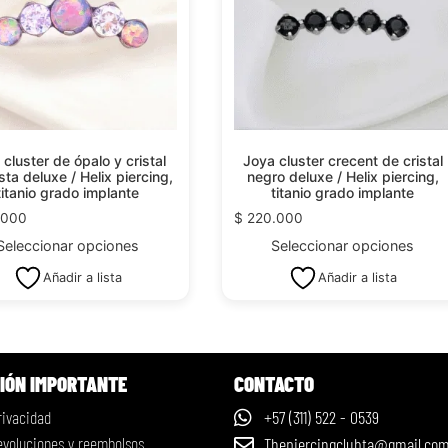
 cluster de ópalo y cristal
Joya cluster crecent de cristal
sta deluxe / Helix piercing,
negro deluxe / Helix piercing,
titanio grado implante
titanio grado implante
.000
$
220.000
Seleccionar opciones
Seleccionar opciones
Añadir a lista
Añadir a lista
IÓN IMPORTANTE
CONTACTO
rivacidad
+57 (311) 522 - 0539
devoluciones y reembolsos
Thepiercingclubta@gmail.co