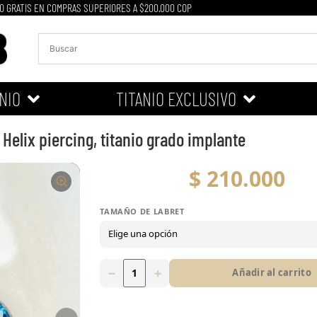
O GRATIS EN COMPRAS SUPERIORES A $200.000 COP
NIO
TITANIO EXCLUSIVO
 Helix piercing, titanio grado implante
$
210.000
TAMAÑO DE LABRET
Tamaño de labret
5mm (XS)
6mm (S)
7mm (M)
8m
−
+
Añadir al carrito