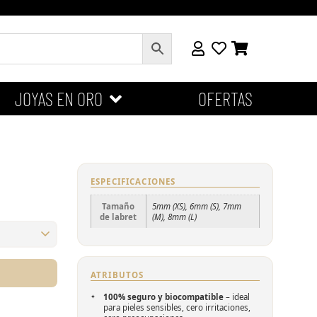
JOYAS EN ORO
OFERTAS
ESPECIFICACIONES
Tamaño
5mm (XS), 6mm (S), 7mm
de labret
(M), 8mm (L)
m (L)
ATRIBUTOS
100% seguro y biocompatible
– ideal
para pieles sensibles, cero irritaciones,