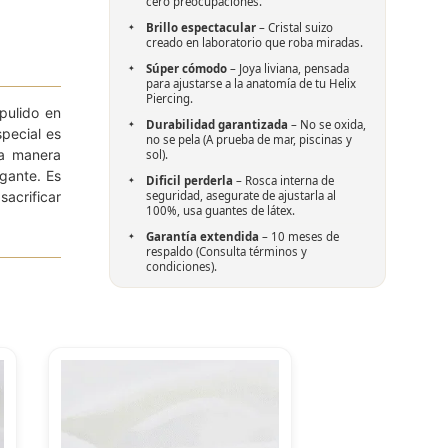
cero preocupaciones.
Brillo espectacular
– Cristal suizo
creado en laboratorio que roba miradas.
Súper cómodo
– Joya liviana, pensada
para ajustarse a la anatomía de tu Helix
Piercing.
pulido en
Durabilidad garantizada
– No se oxida,
special es
no se pela (A prueba de mar, piscinas y
na manera
sol).
egante. Es
Dificil perderla
– Rosca interna de
seguridad, asegurate de ajustarla al
 sacrificar
100%, usa guantes de látex.
Garantía extendida
– 10 meses de
respaldo (
Consulta términos y
condiciones
).