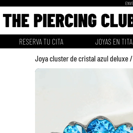
ENVÍ
RESERVA TU CITA
JOYAS EN TITA
Joya cluster de cristal azul deluxe /