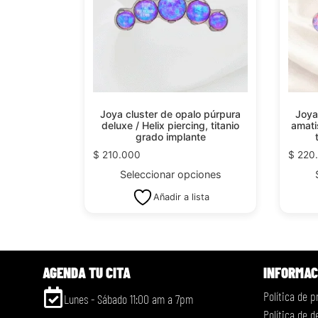
Joya cluster de opalo púrpura
Joya
deluxe / Helix piercing, titanio
amati
grado implante
$
210.000
$
220
Seleccionar opciones
Añadir a lista
AGENDA TU CITA
INFORMAC
Política de p
Lunes - Sábado 11:00 am a 7pm
Política de 