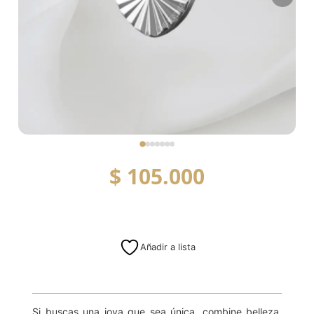
$
105.000
Añadir a lista
Si buscas una joya que sea única, combine belleza,