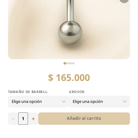
$
165.000
TAMAÑO DE BARBELL:
GROSOR:
TAMAÑO DE BARBELL:
8mm
10mm
12mm
−
+
Añadir al carrito
GROSOR: