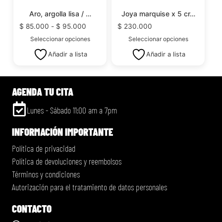
Aro, argolla lisa / …
Joya marquise x 5 cr…
$
85.000
-
$
95.000
$
230.000
Seleccionar opciones
Seleccionar opciones
Añadir a lista
Añadir a lista
AGENDA TU CITA
Lunes - Sábado 11:00 am a 7pm
INFORMACIÓN IMPORTANTE
Política de privacidad
Política de devoluciones y reembolsos
Términos y condiciones
Autorización para el tratamiento de datos personales
CONTACTO