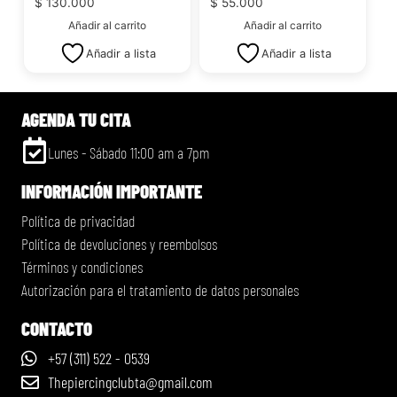
$
130.000
$
55.000
Añadir al carrito
Añadir al carrito
Añadir a lista
Añadir a lista
AGENDA TU CITA
Lunes - Sábado 11:00 am a 7pm
INFORMACIÓN IMPORTANTE
Política de privacidad
Política de devoluciones y reembolsos
Términos y condiciones
Autorización para el tratamiento de datos personales
CONTACTO
+57 (311) 522 - 0539
Thepiercingclubta@gmail.com