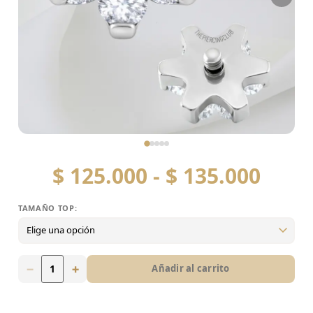
$
125.000
-
$
135.000
TAMAÑO TOP:
Tamaño top:
4mm
5mm
6mm
−
+
Añadir al carrito