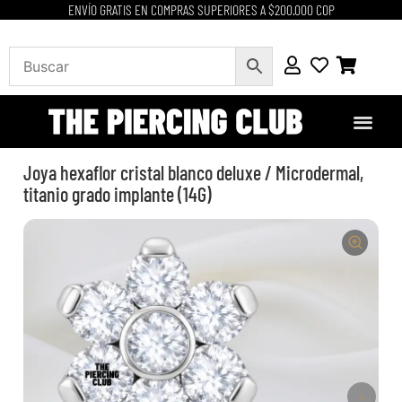
ENVÍO GRATIS EN COMPRAS SUPERIORES A $200.000 COP
Joya hexaflor cristal blanco deluxe / Microdermal,
titanio grado implante (14G)
›