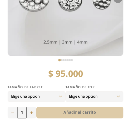
$
95.000
TAMAÑO DE LABRET
TAMAÑO DE TOP
Tamaño de labret
5mm (XS)
6mm (S)
7mm (M)
8mm (L)
−
+
Añadir al carrito
Tamaño de top