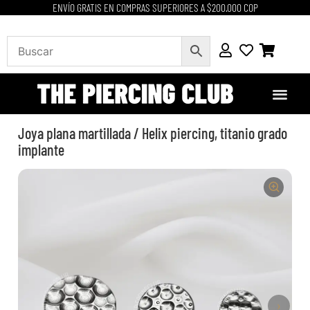
ENVÍO GRATIS EN COMPRAS SUPERIORES A $200.000 COP
Joya plana martillada / Helix piercing, titanio grado
implante
›