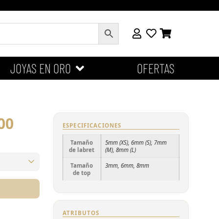
JOYAS EN ORO
OFERTAS
00
ESPECIFICACIONES
Tamaño
5mm (XS), 6mm (S), 7mm
de labret
(M), 8mm (L)
Tamaño
3mm, 6mm, 8mm
de top
m (L)
ATRIBUTOS