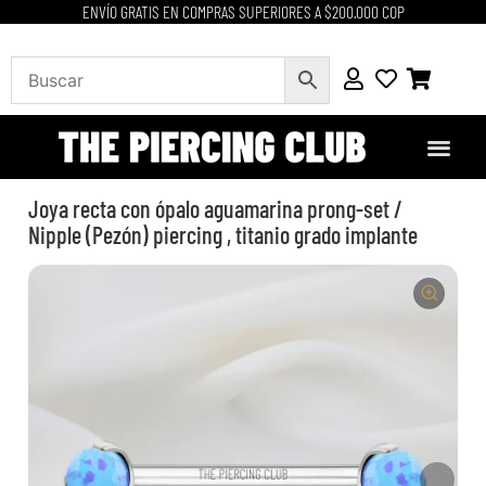
ENVÍO GRATIS EN COMPRAS SUPERIORES A $200.000 COP
Joya recta con ópalo aguamarina prong-set /
Nipple (Pezón) piercing , titanio grado implante
›