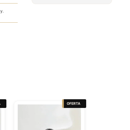
y.
A
OFERTA