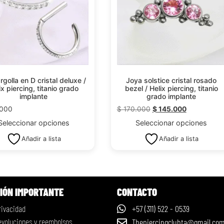
rgolla en D cristal deluxe /
Joya solstice cristal rosado
ix piercing, titanio grado
bezel / Helix piercing, titanio
implante
grado implante
.000
$
170.000
$
145.000
Seleccionar opciones
Seleccionar opciones
Añadir a lista
Añadir a lista
IÓN IMPORTANTE
CONTACTO
rivacidad
+57 (311) 522 - 0539
devoluciones y reembolsos
Thepiercingclubta@gmail.co