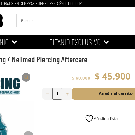
O GRATIS EN COMPRAS SUPERIORES A $200.000 COP
NIO
TITANIO EXCLUSIVO
ng / Neilmed Piercing Aftercare
$
45.900
$
60.000
−
+
Añadir al carrito
Añadir a lista