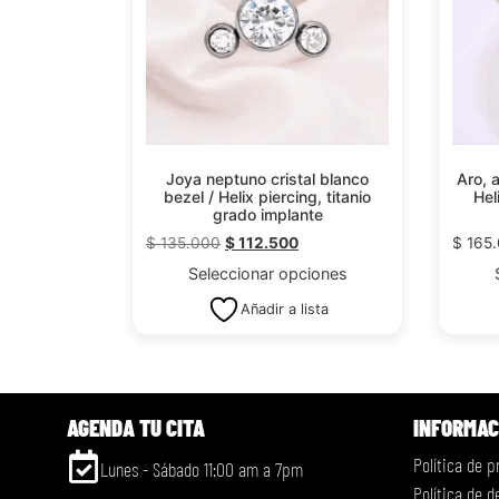
Joya neptuno cristal blanco
Aro, a
bezel / Helix piercing, titanio
Hel
grado implante
$
135.000
$
112.500
$
165
Seleccionar opciones
Añadir a lista
AGENDA TU CITA
INFORMAC
Política de p
Lunes - Sábado 11:00 am a 7pm
Política de 