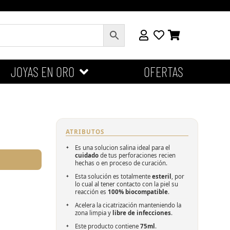
JOYAS EN ORO
OFERTAS
ATRIBUTOS
Es una solucion salina ideal para el
cuidado
de tus perforaciones recien
hechas o en proceso de curación.
Esta solución es totalmente
esteril
, por
lo cual al tener contacto con la piel su
reacción es
100% biocompatible
.
Acelera la cicatrización manteniendo la
zona limpia y
libre de infecciones
.
Este producto contiene
75ml
.