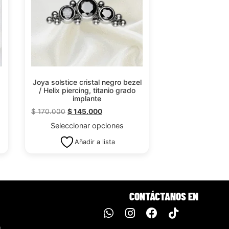
Joya solstice cristal negro bezel
/ Helix piercing, titanio grado
implante
$
170.000
$
145.000
Seleccionar opciones
Añadir a lista
CONTÁCTANOS EN
m