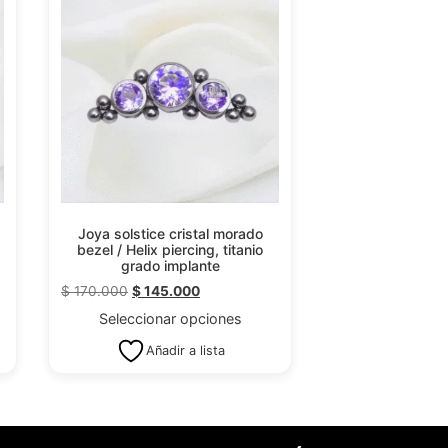
Joya solstice cristal morado
bezel / Helix piercing, titanio
grado implante
$
170.000
$
145.000
Seleccionar opciones
Añadir a lista