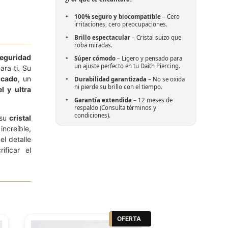
100% seguro y biocompatible
– Cero
irritaciones, cero preocupaciones.
Brillo espectacular
– Cristal suizo que
roba miradas.
seguridad
Súper cómodo
– Ligero y pensado para
un ajuste perfecto en tu Daith Piercing.
ara ti. Su
ficado
, un
Durabilidad garantizada
– No se oxida
ni pierde su brillo con el tiempo.
el
y ultra
Garantía extendida
– 12 meses de
respaldo (Consulta términos y
condiciones).
 su
cristal
ncreíble,
el detalle
ificar el
OFERTA