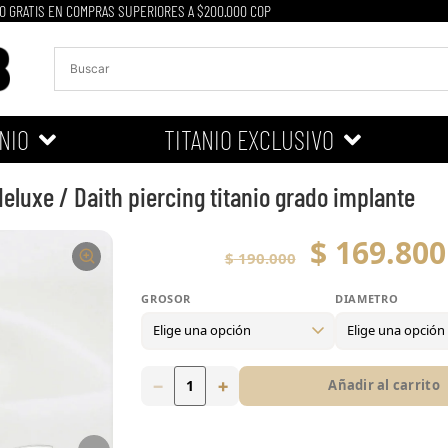
O GRATIS EN COMPRAS SUPERIORES A $200.000 COP
NIO
TITANIO EXCLUSIVO
 deluxe / Daith piercing titanio grado implante
$
169.800
$
190.000
GROSOR
DIAMETRO
Grosor
16g
−
+
Añadir al carrito
Diametro