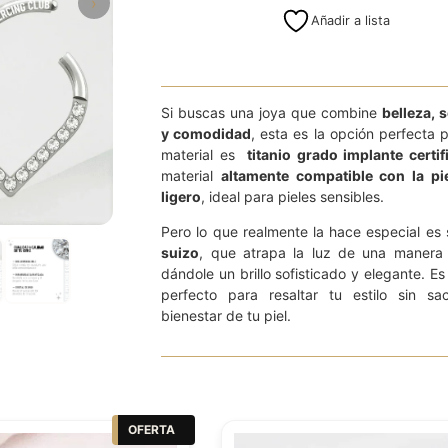
›
Añadir a lista
8mm (L)
10mm (XL)
Si buscas una joya que combine
belleza, 
y comodidad
, esta es la opción perfecta p
material es
titanio grado implante certi
material
altamente compatible con la pi
ligero
, ideal para pieles sensibles.
Pero lo que realmente la hace especial es
suizo
, que atrapa la luz de una manera i
dándole un brillo sofisticado y elegante. Es 
perfecto para resaltar tu estilo sin sacr
bienestar de tu piel.
OFERTA