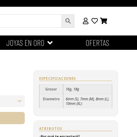
JOYAS EN ORO
OFERTAS
ESPECIFICACIONES
Grosor
16g, 18g
Diametro
6mm (S), 7mm (M), 8mm (L),
10mm (XL)
ATRIBUTOS
¿Por qué te encantará?