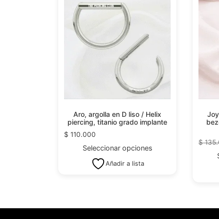
Aro, argolla en D liso / Helix
Joy
piercing, titanio grado implante
beze
$
110.000
$
135
Seleccionar opciones
Añadir a lista