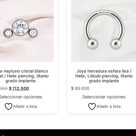
a neptuno cristal blanco
Joya herradura esfera lisa /
l / Helix piercing, titanio
Helix, Lóbulo piercing, titanio
grado implante
grado implante
.000
$
112.500
$
65.000
Seleccionar opciones
Seleccionar opciones
Añadir a lista
Añadir a lista