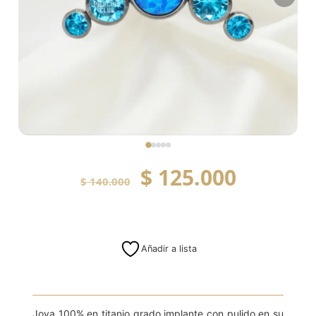
$
125.000
$
140.000
Añadir a lista
Joya 100% en titanio grado implante con pulido en su