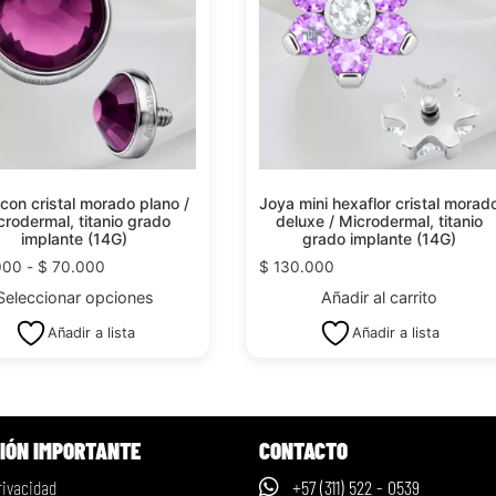
con cristal morado plano /
Joya mini hexaflor cristal morad
crodermal, titanio grado
deluxe / Microdermal, titanio
implante (14G)
grado implante (14G)
000
-
$
70.000
$
130.000
Seleccionar opciones
Añadir al carrito
Añadir a lista
Añadir a lista
IÓN IMPORTANTE
CONTACTO
rivacidad
+57 (311) 522 - 0539