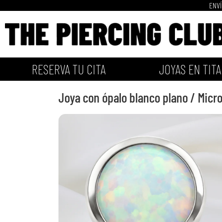
ENVÍ
RESERVA TU CITA
JOYAS EN TITA
Joya con ópalo blanco plano / Micro