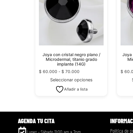
Joya con cristal negro plano /
Joya 
Microdermal, titanio grado
Mi
implante (14G)
$
60.000
-
$
70.000
$
60.
Seleccionar opciones
Añadir a lista
AGENDA TU CITA
INFORMAC
Política de p
Lunes - Sábado 11:00 am a 7pm