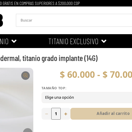
O GRATIS EN COMPRAS SUPERIORES A $200.000 COP
NIO
TITANIO EXCLUSIVO
dermal, titanio grado implante (14G)
$
60.000
-
$
70.0
TAMAÑO TOP:
Tamaño top:
3mm
4mm
5mm
−
+
Añadir al carrito