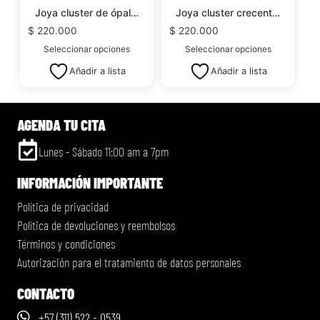
Joya cluster de ópal…
Joya cluster crecent…
$
220.000
$
220.000
Seleccionar opciones
Seleccionar opciones
Añadir a lista
Añadir a lista
AGENDA TU CITA
Lunes - Sábado 11:00 am a 7pm
INFORMACIÓN IMPORTANTE
Política de privacidad
Política de devoluciones y reembolsos
Términos y condiciones
Autorización para el tratamiento de datos personales
CONTACTO
+57 (311) 522 - 0539