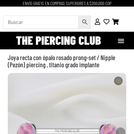
ENVÍO GRATIS EN COMPRAS SUPERIORES A $200.000 COP
Joya recta con ópalo rosado prong-set / Nipple
(Pezón) piercing , titanio grado implante
›